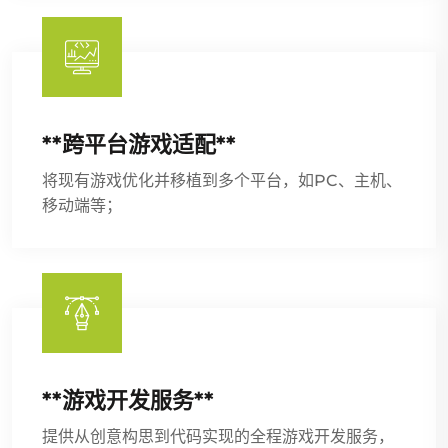
**跨平台游戏适配**
将现有游戏优化并移植到多个平台，如PC、主机、
移动端等；
**游戏开发服务**
提供从创意构思到代码实现的全程游戏开发服务，