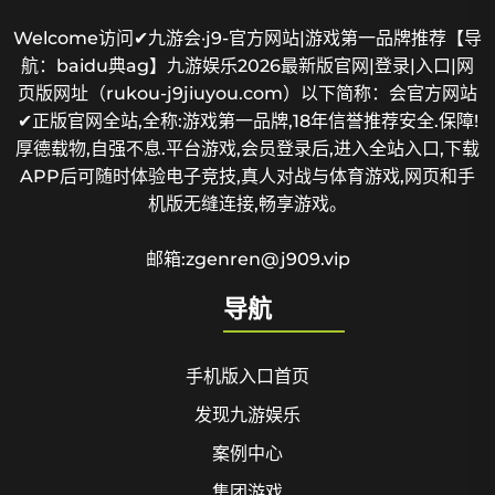
Welcome访问✔九游会·j9-官方网站|游戏第一品牌推荐【导
航：baidu典ag】九游娱乐2026最新版官网|登录|入口|网
页版网址（rukou-j9jiuyou.com）以下简称：会官方网站
✔正版官网全站,全称:游戏第一品牌,18年信誉推荐安全.保障!
厚德载物,自强不息.平台游戏,会员登录后,进入全站入口,下载
APP后可随时体验电子竞技,真人对战与体育游戏,网页和手
机版无缝连接,畅享游戏。
邮箱:zgenren@j909.vip
导航
手机版入口首页
发现九游娱乐
案例中心
集团游戏